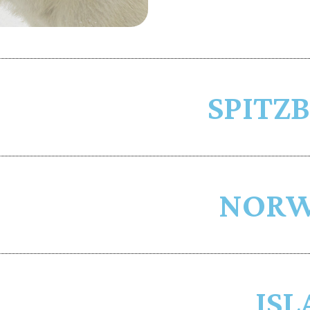
SPITZ
NOR
IS